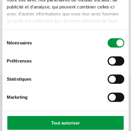
publicité et d'analyse, qui peuvent combiner celles-ci
avec d'autres informations que vous leur avez fournies
ou qu'ils ont collectées lors de votre utilisation de leurs
services.
Sélection
Nécessaires
du
Voir tous nos actes
consentement
Préférences
Statistiques
Votre newsletter Cactus
Marketing
Offres, recettes, promotions et offres exclusives en
avant-première ! Recevez-les dans votre boîte de
Tout autoriser
réception !