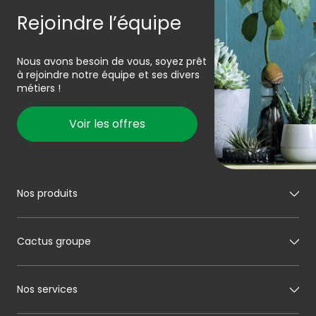
Rejoindre l’équipe
Nous avons besoin de vous, soyez prêt
à rejoindre notre équipe et ses divers
métiers !
Voir les offres
Nos produits
Mon boucher
Cactus groupe
Mon charcutier
Mon boulanger
A propos de Cactus
Nos services
Mon pâtissier
Notre histoire