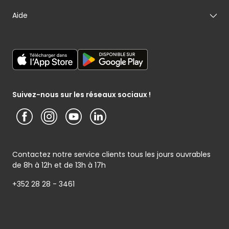
Mon fromager
Nos engagements
Carte cadeau
Aide
Mon maraîcher
Le sponsoring selon Cactus
Listes cadeaux
Mon poissonnier
Déclaration générale de Protection des données
Cactus shoppi
Services Postaux
Conditions générales – Site www.cactus.lu
Media / Presse
Service photo
Notice d’information Cactus et Caterman (de Schnékert
Présentation du groupe (PDF)
Service après-vente
Traiteur) - Traitement des données personnelles
Service clients
Conditions générales de garantie
Suivez-nous sur les réseaux sociaux !
Contactez notre service clients tous les jours ouvrables
de 8h à 12h et de 13h à 17h
+352 28 28 - 3461