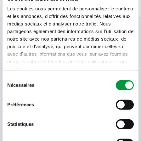
nous, dans une démarche évidente.
Les cookies nous permettent de personnaliser le contenu
et les annonces, d'offrir des fonctionnalités relatives aux
médias sociaux et d'analyser notre trafic. Nous
Votre newsletter Cactus
partageons également des informations sur l'utilisation de
notre site avec nos partenaires de médias sociaux, de
publicité et d'analyse, qui peuvent combiner celles-ci
avec d'autres informations que vous leur avez fournies
Offres, recettes, promotions et offres exclusives en
ou qu'ils ont collectées lors de votre utilisation de leurs
avant-première ! Recevez-les dans votre boîte de
services.
réception !
Sélection
Votre
Nécessaires
du
adresse
consentement
email
Préférences
Language
- Sélectionner -
Statistiques
Quel code est dans l'image ?