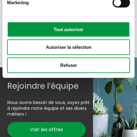
Saisissez les caractères présents
Marketing
dans l'image.
En soumettant votre adresse e-mail, vous acceptez de
recevoir des e-mails de Cactus et acceptez la politique de
données de Cactus.
En savoir plus
Tout autoriser
Autoriser la sélection
Refuser
Rejoindre l’équipe
Nous avons besoin de vous, soyez prêt
à rejoindre notre équipe et ses divers
métiers !
Voir les offres