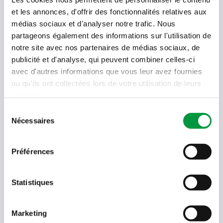
et les annonces, d'offrir des fonctionnalités relatives aux
Votre newsletter Cactus
médias sociaux et d'analyser notre trafic. Nous
partageons également des informations sur l'utilisation de
notre site avec nos partenaires de médias sociaux, de
publicité et d'analyse, qui peuvent combiner celles-ci
Offres, recettes, promotions et offres exclusives en
avec d'autres informations que vous leur avez fournies
avant-première ! Recevez-les dans votre boîte de
réception !
ou qu'ils ont collectées lors de votre utilisation de leurs
services.
Votre
Sélection
adresse
Nécessaires
email
du
consentement
Language
- Sélectionner -
Préférences
Quel code est dans l'image ?
Statistiques
Saisissez les caractères présents
dans l'image.
Marketing
En soumettant votre adresse e-mail, vous acceptez de