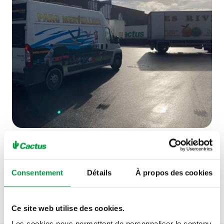
Consentement
Détails
À propos des cookies
Voir tous nos actes
Ce site web utilise des cookies.
Les cookies nous permettent de personnaliser le contenu