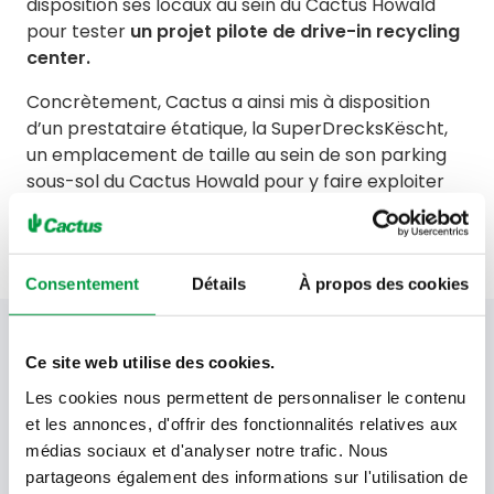
disposition ses locaux au sein du Cactus Howald
pour tester
un projet pilote de drive-in recycling
center.
Concrètement, Cactus a ainsi mis à disposition
d’un prestataire étatique, la SuperDrecksKëscht,
un emplacement de taille au sein de son parking
sous-sol du Cactus Howald pour y faire exploiter
un drive-in centre de recyclage.
Consentement
Détails
À propos des cookies
Votre newsletter Cactus
Ce site web utilise des cookies.
Les cookies nous permettent de personnaliser le contenu
et les annonces, d'offrir des fonctionnalités relatives aux
Offres, recettes, promotions et offres exclusives en
médias sociaux et d'analyser notre trafic. Nous
avant-première ! Recevez-les dans votre boîte de
partageons également des informations sur l'utilisation de
réception !