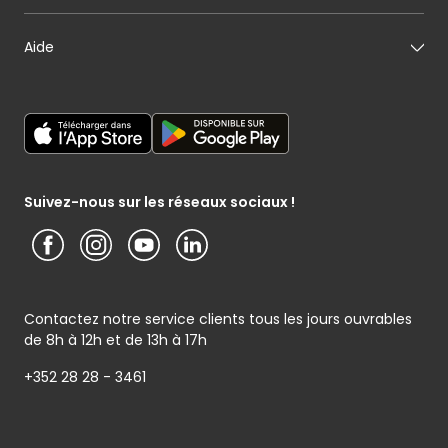
Notre histoire
Mon fromager
Nos engagements
Carte cadeau
Aide
Mon maraîcher
Le sponsoring selon Cactus
Listes cadeaux
Mon poissonnier
Déclaration générale de Protection des données
Cactus shoppi
Services Postaux
Conditions générales – Site www.cactus.lu
Media / Presse
Service photo
Notice d’information Cactus et Caterman (de Schnékert
Présentation du groupe (PDF)
Service après-vente
Traiteur) - Traitement des données personnelles
Service clients
Conditions générales de garantie
Suivez-nous sur les réseaux sociaux !
Contactez notre service clients tous les jours ouvrables
de 8h à 12h et de 13h à 17h
+352 28 28 - 3461