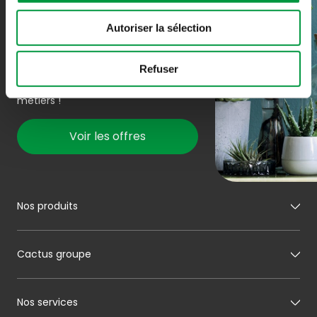
Autoriser la sélection
Rejoindre l’équipe
Refuser
Nous avons besoin de vous, soyez prêt
à rejoindre notre équipe et ses divers
métiers !
Voir les offres
Nos produits
Mon boucher
Cactus groupe
Mon charcutier
Mon boulanger
A propos de Cactus
Nos services
Mon pâtissier