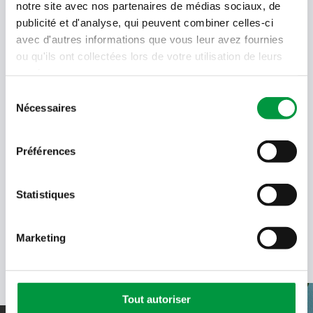
notre site avec nos partenaires de médias sociaux, de
publicité et d'analyse, qui peuvent combiner celles-ci
Votre
adresse
avec d'autres informations que vous leur avez fournies
email
ou qu'ils ont collectées lors de votre utilisation de leurs
services.
Language
- Sélectionner -
Sélection
Nécessaires
du
Quel code est dans l'image ?
consentement
Préférences
Saisissez les caractères présents
dans l'image.
En soumettant votre adresse e-mail, vous acceptez de
recevoir des e-mails de Cactus et acceptez la politique de
Statistiques
données de Cactus.
En savoir plus
Marketing
Tout autoriser