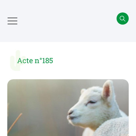
Aller
au
contenu
principal
Acte n°185