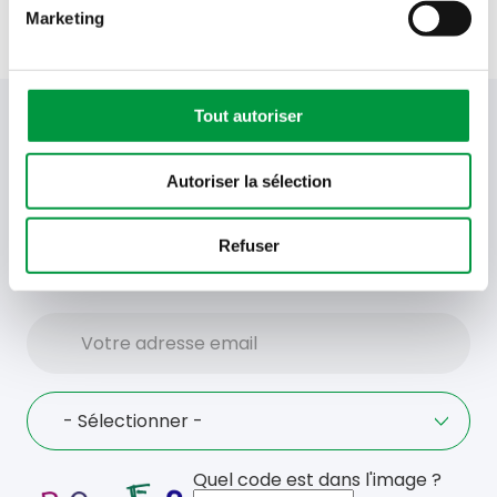
Marketing
Tout autoriser
Votre newsletter Cactus
Autoriser la sélection
Offres, recettes, promotions et offres exclusives en
avant-première ! Recevez-les dans votre boîte de
Refuser
réception !
Votre
adresse
email
Language
- Sélectionner -
Quel code est dans l'image ?