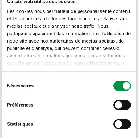
Ce site web utilise des cookies.
Les cookies nous permettent de personnaliser le contenu
et les annonces, d'offrir des fonctionnalités relatives aux
médias sociaux et d'analyser notre trafic. Nous
partageons également des informations sur l'utilisation de
notre site avec nos partenaires de médias sociaux, de
publicité et d'analyse, qui peuvent combiner celles-ci
avec d'autres informations que vous leur avez fournies
Voir plus
ou qu'ils ont collectées lors de votre utilisation de leurs
services.
Sélection
Nécessaires
du
Voir le cahier des charges
consentement
Préférences
Statistiques
Voir tous nos actes