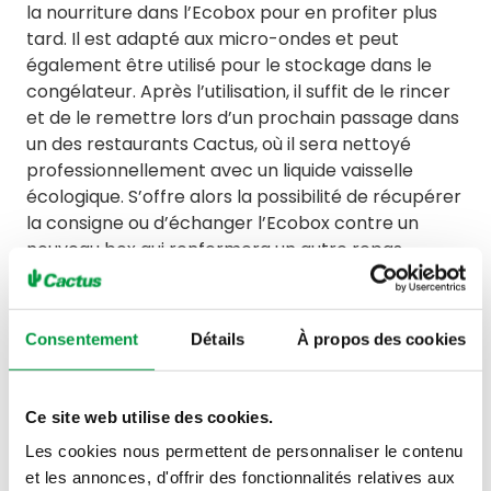
la nourriture dans l’Ecobox pour en profiter plus
tard. Il est adapté aux micro-ondes et peut
également être utilisé pour le stockage dans le
congélateur. Après l’utilisation, il suffit de le rincer
et de le remettre lors d’un prochain passage dans
un des restaurants Cactus, où il sera nettoyé
professionnellement avec un liquide vaisselle
écologique. S’offre alors la possibilité de récupérer
la consigne ou d’échanger l’Ecobox contre un
nouveau box qui renfermera un autre repas.
*Le projet Ecobox a été mis sur pied par le
ministère pour le Développement durable en
Consentement
Détails
À propos des cookies
coopération avec la Superdreckskëscht® et
l’HORESCA dans le cadre du plan national de
gestion des déchets et des ressources.
Ce site web utilise des cookies.
Les cookies nous permettent de personnaliser le contenu
et les annonces, d'offrir des fonctionnalités relatives aux