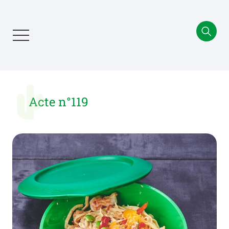
Aller
au
contenu
principal
Acte n°119