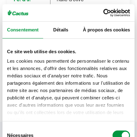
200
g
crème épaisse
3
œufs
Consentement
Détails
À propos des cookies
200
g
emmental râpé
Ce site web utilise des cookies.
sel marin
Les cookies nous permettent de personnaliser le contenu
et les annonces, d'offrir des fonctionnalités relatives aux
poivre noir
médias sociaux et d'analyser notre trafic. Nous
noix de muscade râpée
partageons également des informations sur l'utilisation de
notre site avec nos partenaires de médias sociaux, de
publicité et d'analyse, qui peuvent combiner celles-ci
avec d'autres informations que vous leur avez fournies
ou qu'ils ont collectées lors de votre utilisation de leurs
services.
Sélection
Votre newsletter Cactus
Nécessaires
du