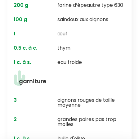
200
g
farine d’épeautre type 630
100
g
saindoux aux oignons
1
œuf
0.5
c. à c.
thym
1
c. à s.
eau froide
garniture
3
oignons rouges de taille
moyenne
2
grandes poires pas trop
molles
1
c. à s.
huile d'olive